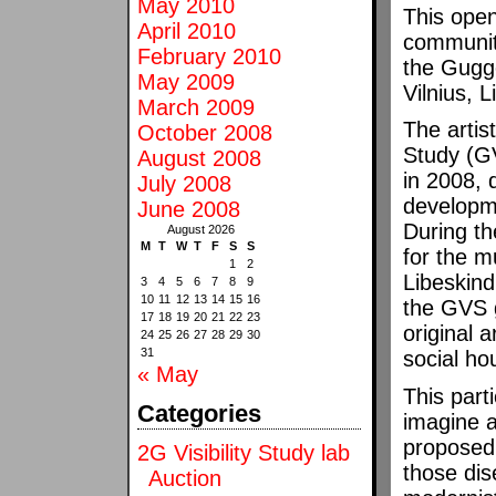
May 2010
This open
April 2010
community
February 2010
the Gugg
May 2009
Vilnius, L
March 2009
The artis
October 2008
Study (G
August 2008
in 2008, 
July 2008
developm
June 2008
During th
August 2026
M
T
W
T
F
S
S
for the 
1
2
Libeskin
3
4
5
6
7
8
9
10
11
12
13
14
15
16
the GVS g
17
18
19
20
21
22
23
original 
24
25
26
27
28
29
30
31
social ho
« May
This parti
Categories
imagine a
proposed 
2G Visibility Study lab
those di
Auction