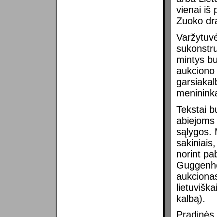
vienai iš
Zuoko dra
Varžytuvė
sukonstru
mintys bu
aukciono 
garsiakal
meninink
Tekstai b
abiejoms
sąlygos. 
sakiniais
norint pa
Guggenhe
aukcionas
lietuvišk
kalbą).
Pradinės 