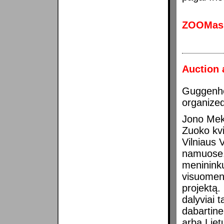
ZOOMas
Auction
Guggenhei
organize
Jono Meko
Zuoko kv
Vilniaus 
namuose. 
menininkų
visuomen
projektą.
dalyviai 
dabartine
arba Liet