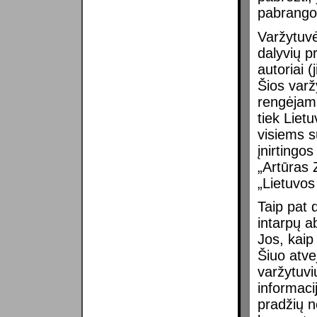
pabrango 
Varžytuvė
dalyvių p
autoriai 
Šios varž
rengėjams
tiek Liet
visiems s
įnirtingo
„Artūras 
„Lietuvos
Taip pat 
intarpų a
Jos, kaip 
Šiuo atve
varžytuvi
informacij
pradžių n