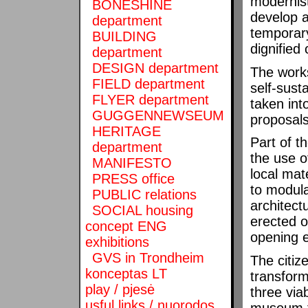
modernist
BONESHINE
develop a
department
temporary
BUILDING
dignified 
department
DESIGN department
The work
FIELD department
self-sust
FLYER department
taken int
GUGGENNEWSEUM
proposals
HERITAGE
Part of t
department
the use o
MANIFESTO
local mat
PRESS office
to modula
PUBLIC relations
architect
SOCIAL housing
erected o
concept ENG
opening e
exhibitions
GVS in Trondheim
The citiz
konceptas LT
transfor
play / pjesė
three via
usful links / nuorodos
museum th