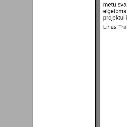
metu svar
elgetoms
projektui
Linas Tr