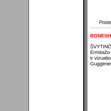
Post
BONESHI
ŠVYTINČIŲ
Ermitažo
ir vizuali
Guggenehe