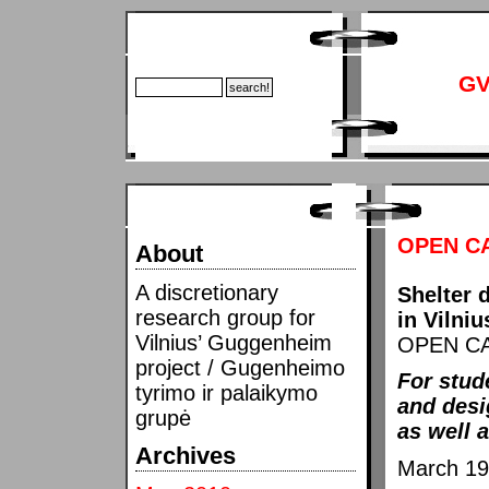
GV
OPEN CA
About
A discretionary
Shelter 
research group for
in Vilniu
Vilnius’ Guggenheim
OPEN CAL
project / Gugenheimo
For stud
tyrimo ir palaikymo
and desi
grupė
as well 
Archives
March 19