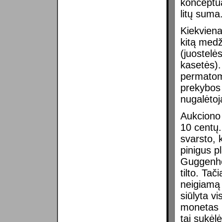
konceptua
litų suma
Kiekviena
kitą medž
(juostelė
kasetės).
permatomu
prekybos 
nugalėto
Aukciono 
10 centų.
svarsto, 
pinigus pl
Guggenhei
tilto. Tač
neigiamą 
siūlyta vi
monetas ir
tai sukėlė