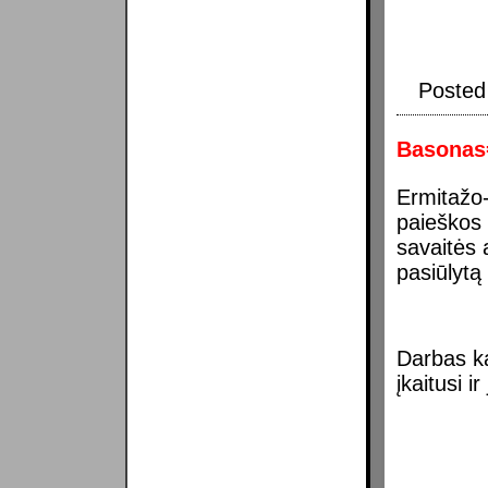
Posted
Basonas
Ermitažo
paieškos 
savaitės 
pasiūlytą
Darbas ka
įkaitusi 