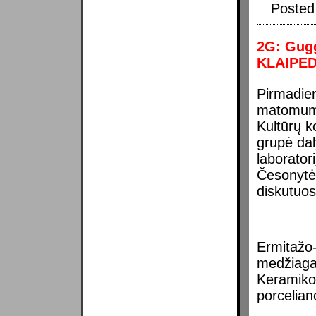
Posted
2G: Gugg
KLAIPED
Pirmadie
matomumo
Kultūrų k
grupė da
laborator
Česonytės
diskutuo
Ermitažo
medžiaga
Keramiko
porceliano