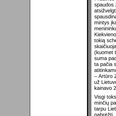
spaudos ž
atsižvelgt
spausdina
mintys įk
menininkų
Kiekvieno
tokią sch
skaičiuoj
(kuomet t
suma padal
ta pačia 
atitinkam
– Artūro 
už Lietuv
kainavo 2
Visgi tok
minčių pa
tarpu Lie
pabrėžti,