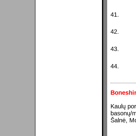
41.
42.
43.
44.
Boneshin
Kaulų por
basonų/m
Šalnė, Mo