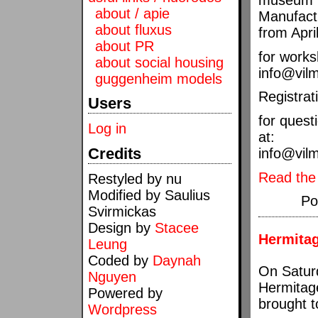
about / apie
Manufactu
about fluxus
from Apri
about PR
for works
about social housing
info@vil
guggenheim models
Registrat
Users
for quest
Log in
at:
Credits
info@vil
Read the 
Restyled by nu
Modified by Saulius
Po
Svirmickas
Design by
Stacee
Hermita
Leung
Coded by
Daynah
On Satur
Nguyen
Hermitag
Powered by
brought t
Wordpress